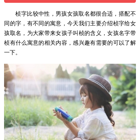
桢字比较中性，男孩女孩取名都很合适，搭配不
同的字，有不同的寓意，今天我们主要介绍桢字给女
孩取名，为大家带来女孩子叫桢的含义，女孩名字带
桢有什么寓意的相关内容，感兴趣有需要的可以了解
一下。