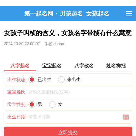
第一起名网
·
男孩起名
女孩起名
女孩子叫桢的含义，女孩名字带桢有什么寓意
2024-10-30 22:00:07
作者:duomo
八字起名
宝宝起名
八字改名
姓名祥批
出生状态
已出生
未出生
宝宝姓氏
宝宝性别
男
女
出生日期