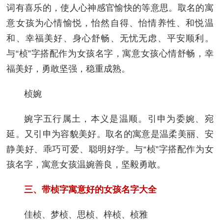
词有喜乐的，使人心神感官愉快的等意思。取名的寓
意女孩为心情愉悦，怡然自得、怡情养性、和悦温
和、幸福美好、身心舒畅、无忧无虑、平安顺利。
与“桢”字搭配作为女孩名字，寓意女孩心情舒畅，幸
福美好，勇敢坚强，稳重成熟。
桢婉
婉字五行属土，本义是温顺。引申为委婉、宛
延。又引申为容貌美好。取名的寓意是温柔美丽、安
静美好、乖巧可爱、聪明好学。与“桢”字搭配作为女
孩名字，寓意女孩温婉善良，坚毅勇敢。
三、带桢字寓意好的女孩名字大全
佳桢、梦桢、思桢、梓桢、桢雅