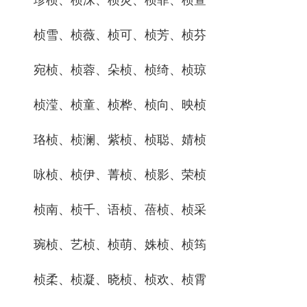
珍桢、桢沫、桢灵、桢菲、桢萱
桢雪、桢薇、桢可、桢芳、桢芬
宛桢、桢蓉、朵桢、桢绮、桢琼
桢滢、桢童、桢桦、桢向、映桢
珞桢、桢澜、紫桢、桢聪、婧桢
咏桢、桢伊、菁桢、桢影、荣桢
桢南、桢千、语桢、蓓桢、桢采
琬桢、艺桢、桢萌、姝桢、桢筠
桢柔、桢凝、晓桢、桢欢、桢霄