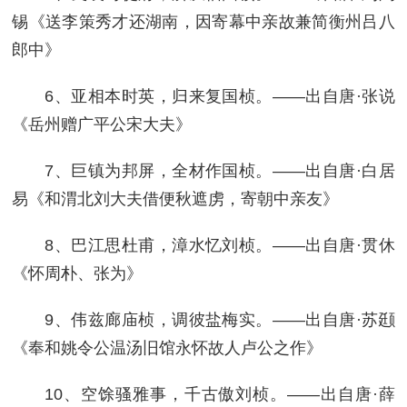
锡《送李策秀才还湖南，因寄幕中亲故兼简衡州吕八
郎中》
6、亚相本时英，归来复国桢。——出自唐·张说
《岳州赠广平公宋大夫》
7、巨镇为邦屏，全材作国桢。——出自唐·白居
易《和渭北刘大夫借便秋遮虏，寄朝中亲友》
8、巴江思杜甫，漳水忆刘桢。——出自唐·贯休
《怀周朴、张为》
9、伟兹廊庙桢，调彼盐梅实。——出自唐·苏颋
《奉和姚令公温汤旧馆永怀故人卢公之作》
10、空馀骚雅事，千古傲刘桢。——出自唐·薛