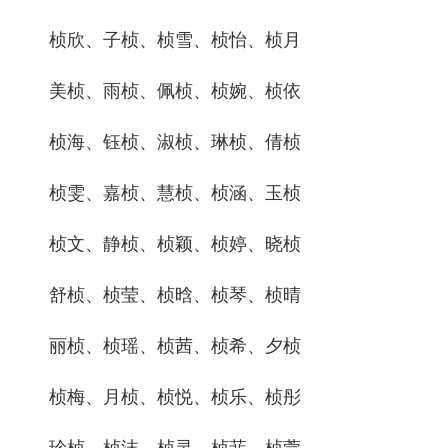
桢欣、子桢、桢雪、桢怡、桢月
美桢、雨桢、佩桢、桢婉、桢依
桢海、钰桢、淑桢、琳桢、倩桢
桢雯、嘉桢、慧桢、桢涵、玉桢
桢文、静桢、桢颖、桢婷、晓桢
舒桢、桢莹、桢晗、桢琴、桢晴
丽桢、桢瑶、桢茜、桢希、夕桢
桢梅、月桢、桢悦、桢乐、桢彤